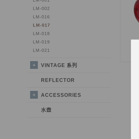
LM-001
LM-002
LM-016
LM-017
LM-018
LM-019
LM-021
VINTAGE 系列
REFLECTOR
ACCESSORIES
水壺